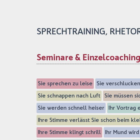
SPRECHTRAINING, RHETO
Seminare & Einzelcoachin
Sie sprechen zu leise
Sie verschlucken
Sie schnappen nach Luft
Sie müssen si
Sie werden schnell heiser
Ihr Vortrag
Ihre Stimme verlässt Sie schon beim kle
Ihre Stimme klingt schrill
Ihr Mund wird