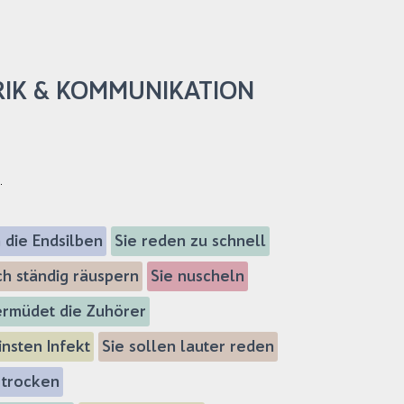
RIK & KOMMUNIKATION
g
 die Endsilben
Sie reden zu schnell
ch ständig räuspern
Sie nuscheln
 ermüdet die Zuhörer
insten Infekt
Sie sollen lauter reden
 trocken