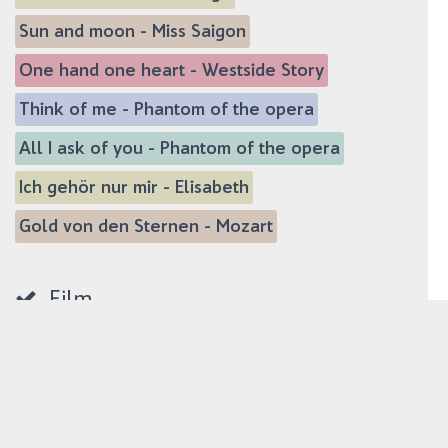
Sun and moon - Miss Saigon
One hand one heart - Westside Story
Think of me - Phantom of the opera
All I ask of you - Phantom of the opera
Ich gehör nur mir - Elisabeth
Gold von den Sternen - Mozart
Film
Gabriella Song - Wie im Himmel
Halleluja - Shrek
Moon River - Frühstück bei Tiffany