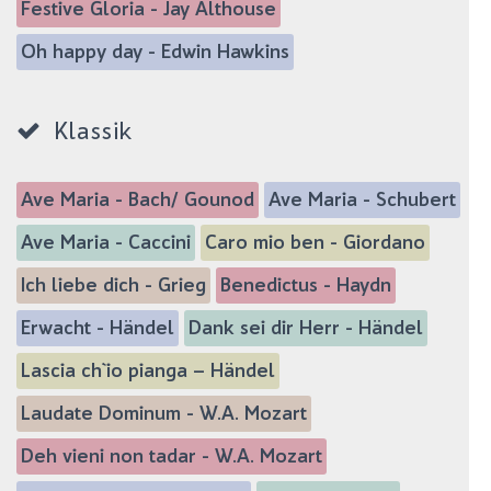
Festive Gloria - Jay Althouse
Oh happy day - Edwin Hawkins
Klassik
Ave Maria - Bach/ Gounod
Ave Maria - Schubert
Ave Maria - Caccini
Caro mio ben - Giordano
Ich liebe dich - Grieg
Benedictus - Haydn
Erwacht - Händel
Dank sei dir Herr - Händel
Lascia ch`io pianga – Händel
Laudate Dominum - W.A. Mozart
Deh vieni non tadar - W.A. Mozart