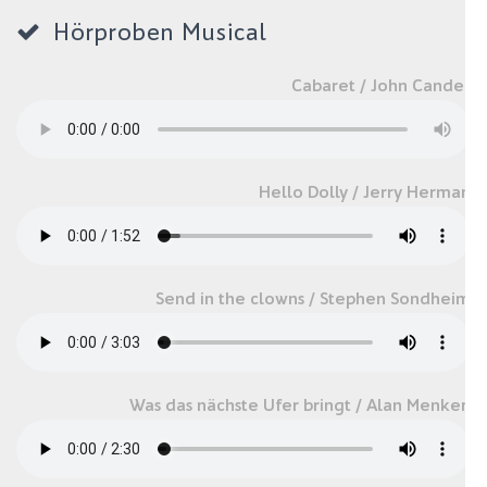
Hörproben Musical
Cabaret / John Cander
Hello Dolly / Jerry Herman
Send in the clowns / Stephen Sondheim
Was das nächste Ufer bringt / Alan Menken